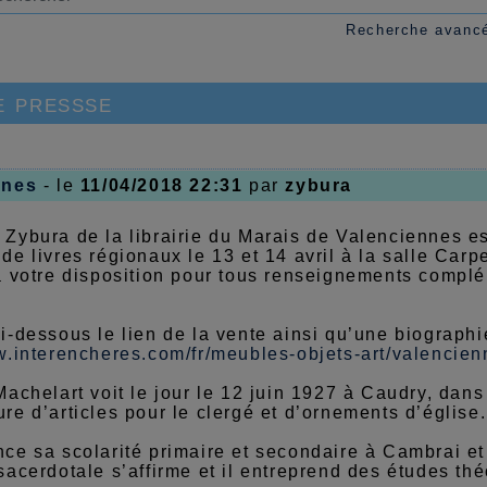
Recherche avanc
e pressse
nnes
- le
11/04/2018 22:31
par
zybura
Zybura de la librairie du Marais de Valenciennes es
de livres régionaux le 13 et 14 avril à la salle Ca
à votre disposition pour tous renseignements complé
i-dessous le lien de la vente ainsi qu’une biograph
w.interencheres.com/fr/meubles-objets-art/valencien
Machelart voit le jour le 12 juin 1927 à Caudry, dan
re d’articles pour le clergé et d’ornements d’église.
ce sa scolarité primaire et secondaire à Cambrai et
sacerdotale s’affirme et il entreprend des études t