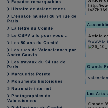
Article 
Façades remarquables
http://w
Histoire de Valenciennes
ia27b36
L'espace muséal du 94 rue de
Paris
Assemblé
La lettre du Comité
Le CSPV a lu pour vous...
Article 
www.va-i
Les 50 ans du Comité
Les rues de Valenciennes par
André Gauvin
Les travaux du 94 rue de
Grande Fe
Paris
Marguerite Porete
valencien
Monuments historiques
Notre site internet
Les Arts 
Photographies de
Valenciennes
Grande fê
Publications du Comité