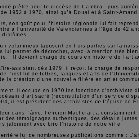
donné prêtre pour le diocèse de Cambrai, puis aumôn
de 1952 à 1970, ainsi qu’à Douai et à Saint-Amand
urs, son goût pour l’histoire régionale lui fait repre
ntre à l’université de Valenciennes à l’âge de 42 a
 diplômes.
un volumineux tapuscrit en trois parties sur la nais
 lui permet de décrocher, avec la mention très bien, 
ie. Il devient chargé de cours en histoire de l’art 
tre-assistant dès 1979, il reçoit la charge de resp
 de l’institut de lettres, langues et arts de l’Univers
 de la création d’une nouvelle filière en art et comm
ment, il occupe en 1970 les fonctions d’archiviste 
césain d’art sacré (reconstitution d’un service disp
04, il est président des archivistes de l’église de 
teur dans l’âme, Félicien Machelart a constamment le
ar des témoignages authentiques, des détails juste
ns jalonnent avec brio l’histoire de notre ville.
 derrière lui de nombreuses publications comme : L’