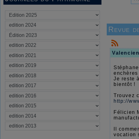
Revue d
Valencie
Stéphane 
enchères 
Je reste 
bientôt !
Trouvez c
http://ww
Félicien 
manufactu
Il commen
vocation 