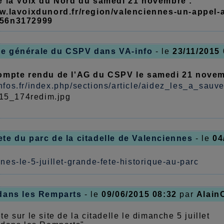
de la Voix du Nord du samedi 21 novembre :
ww.lavoixdunord.fr/region/valenciennes-un-appel
956n3172999
e générale du CSPV dans VA-info
- le
23/11/2015 
compte rendu de l'AG du CSPV le samedi 21 novem
nfos.fr/index.php/sections/article/aidez_les_a_sa
te du parc de la citadelle de Valenciennes
- le
04
nes-le-5-juillet-grande-fete-historique-au-parc
dans les Remparts
- le
09/06/2015 08:32
par
Alain
te sur le site de la citadelle le dimanche 5 juillet