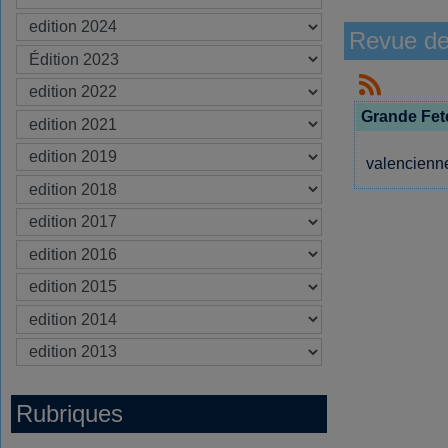
Revue de
Grande Fete
valencienne
Rubriques