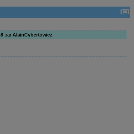
58
par
AlainCybertowicz