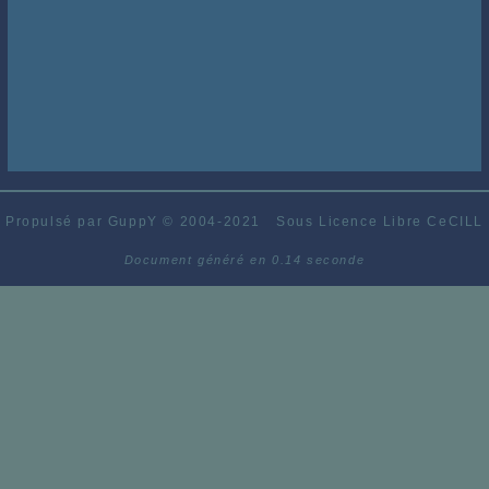
Propulsé par GuppY
© 2004-2021
Sous Licence Libre CeCILL
Document généré en 0.14 seconde