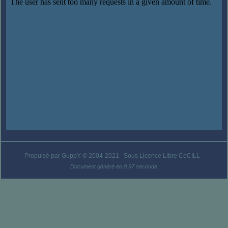
Propulsé par GuppY
© 2004-2021
Sous Licence Libre CeCILL
Document généré en 0.97 seconde