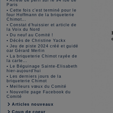
•
Arrêté de péril sur le 94 rue de
Paris
•
Cette fois c'est terminé pour le
four Hoffmann de la briqueterie
Chimot...
•
Constat d'huissier et article de
la Voix du Nord
•
Du neuf au Comité !
•
Décès de Christine Yackx
•
Jeu de piste 2024 créé et guidé
oar Gérard Merlin
•
La briqueterie Chimot rayée de
la carte...
•
Le Béguinage Sainte-Elisabeth
hier-aujourd'hui
•
Les derniers jours de la
briqueterie Chimot
•
Meilleurs vœux du Comité
•
Nouvelle page Facebook du
Comité
Articles nouveaux
Coup de coeur