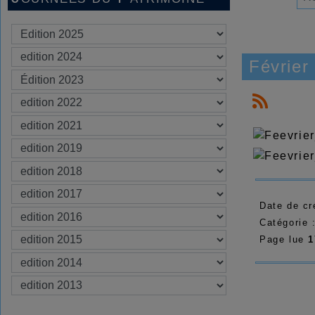
Février
Date de cr
Catégorie 
Page lue
1