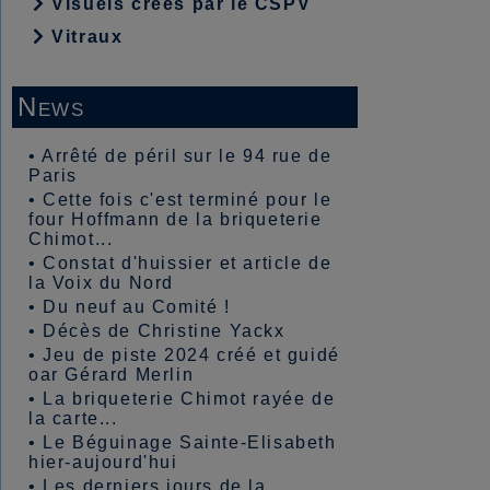
Visuels créés par le CSPV
Vitraux
News
•
Arrêté de péril sur le 94 rue de
Paris
•
Cette fois c'est terminé pour le
four Hoffmann de la briqueterie
Chimot...
•
Constat d'huissier et article de
la Voix du Nord
•
Du neuf au Comité !
•
Décès de Christine Yackx
•
Jeu de piste 2024 créé et guidé
oar Gérard Merlin
•
La briqueterie Chimot rayée de
la carte...
•
Le Béguinage Sainte-Elisabeth
hier-aujourd'hui
•
Les derniers jours de la