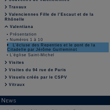
Travaux
Valenciennes Fille de l'Escaut et de la
Rhônelle
Valentiana
•
Présentation
•
Numéros 1 à 10
L'écluse des Repenties et le pont de la
Citadelle par Jérôme Guilleminot
•
L'église Saint-Michel
Visites
Visites du 94 rue de Paris
Visuels créés par le CSPV
Vitraux
News