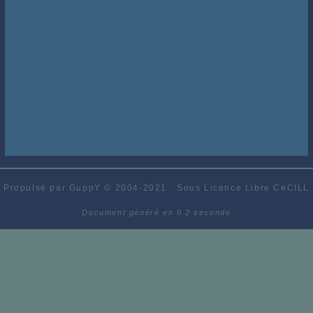
Propulsé par GuppY
© 2004-2021
Sous Licence Libre CeCILL
Document généré en 0.2 seconde