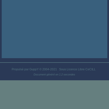
Propulsé par GuppY
© 2004-2021
Sous Licence Libre CeCILL
Document généré en 1.2 secondes