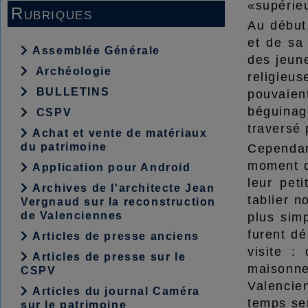
«supérieu
Rubriques
Au début
et de sa
Assemblée Générale
des jeune
Archéologie
religieus
BULLETINS
pouvaient
béguinag
CSPV
traversé 
Achat et vente de matériaux
du patrimoine
Cependan
moment de
Application pour Android
leur pet
Archives de l'architecte Jean
tablier n
Vergnaud sur la reconstruction
de Valenciennes
plus simp
furent dé
Articles de presse anciens
visite :
Articles de presse sur le
maisonne
CSPV
Valencien
Articles du journal Caméra
temps sem
sur le patrimoine