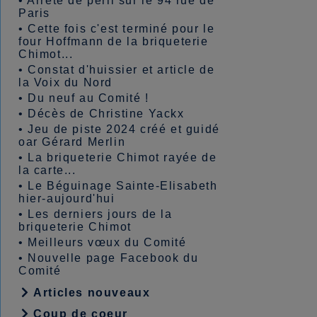
•
Arrêté de péril sur le 94 rue de
Paris
•
Cette fois c'est terminé pour le
four Hoffmann de la briqueterie
Chimot...
•
Constat d'huissier et article de
la Voix du Nord
•
Du neuf au Comité !
•
Décès de Christine Yackx
•
Jeu de piste 2024 créé et guidé
oar Gérard Merlin
•
La briqueterie Chimot rayée de
la carte...
•
Le Béguinage Sainte-Elisabeth
hier-aujourd'hui
•
Les derniers jours de la
briqueterie Chimot
•
Meilleurs vœux du Comité
•
Nouvelle page Facebook du
Comité
Articles nouveaux
Coup de coeur