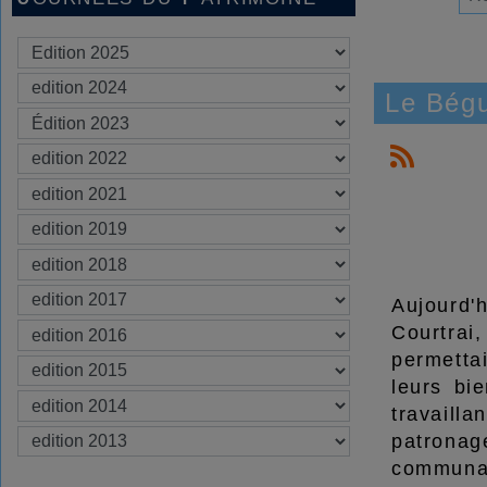
Le Bégu
Aujourd'
Courtrai
permetta
leurs bi
travaill
patronage
communau