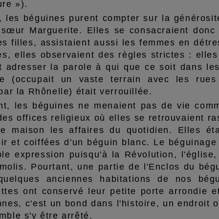
re »).
, les béguines purent compter sur la générosi
 sœur Marguerite. Elles se consacraient donc 
s filles, assistaient aussi les femmes en détr
es, elles observaient des règles strictes : elle
 adresser la parole à qui que ce soit dans les 
e (occupait un vaste terrain avec les rues 
par la Rhônelle) était verrouillée.
t, les béguines ne menaient pas de vie comm
s offices religieux où elles se retrouvaient r
ite maison les affaires du quotidien. Elles é
oir et coiffées d'un béguin blanc. Le béguinage
le expression puisqu'à la Révolution, l'église
molis. Pourtant, une partie de l'Enclos du bég
 quelques anciennes habitations de nos bég
ttes ont conservé leur petite porte arrondie
nes, c'est un bond dans l'histoire, un endroit 
ble s'y être arrêté.