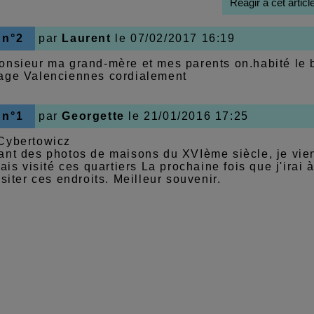
Réagir à cet articl
 n°2
par
Laurent
le 07/02/2017 16:19
onsieur ma grand-mère et mes parents on.habité le 
age Valenciennes cordialement
 n°1
par
Georgette
le 21/01/2016 17:25
Cybertowicz
ant des photos de maisons du XVIème siècle, je vie
mais visité ces quartiers La prochaine fois que j'ira
isiter ces endroits. Meilleur souvenir.
e