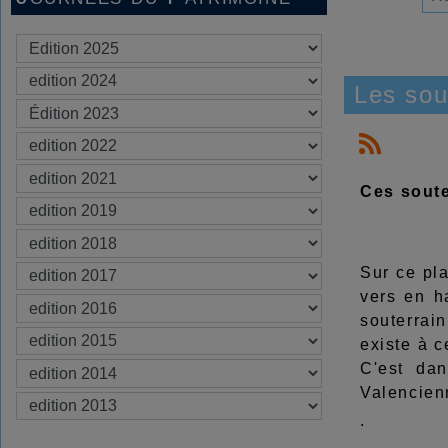
Les sou
Ces soute
Sur ce pl
vers en h
souterrai
existe à c
C'est da
Valencienn
.