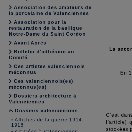
Association des amateurs de
la porcelaine de Valenciennes
Association pour la
restauration de la basilique
Notre-Dame du Saint Cordon
Avant Après
La secon
Bulletin d'adhésion au
Comité
Ces artistes valenciennois
méconnus
En 1
Ces valenciennois(es)
méconnus(es)
Dossiers architecture à
Valenciennes
Dossiers valenciennois
C'est dan
•
Affiches de la guerre 1914-
l'article
1918
stockées 
•
Art-Déco à Valenciennes