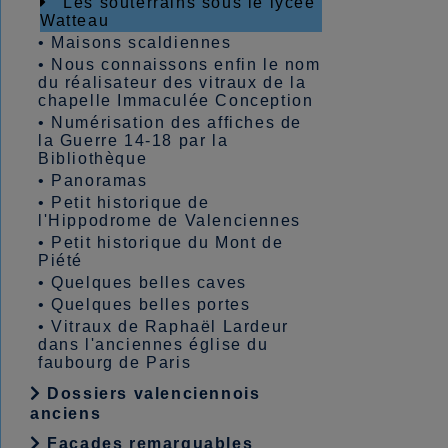
Les souterrains sous le lycée
Watteau
•
Maisons scaldiennes
•
Nous connaissons enfin le nom
du réalisateur des vitraux de la
chapelle Immaculée Conception
•
Numérisation des affiches de
la Guerre 14-18 par la
Bibliothèque
•
Panoramas
•
Petit historique de
l'Hippodrome de Valenciennes
•
Petit historique du Mont de
Piété
•
Quelques belles caves
•
Quelques belles portes
•
Vitraux de Raphaël Lardeur
dans l'anciennes église du
faubourg de Paris
Dossiers valenciennois
anciens
Façades remarquables