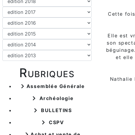
Cette fois
Elle est 
son specta
béguinage.
et ell
Rubriques
Nathalie
Assemblée Générale
Archéologie
BULLETINS
CSPV
Achat et vente de