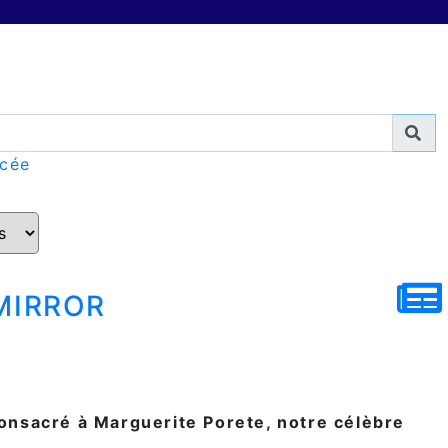
ncée
mirror
onsacré à Marguerite Porete, notre célèbre