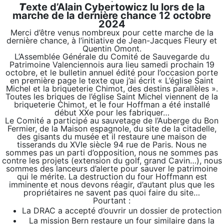
T
exte d’Alain Cybertowicz lu lors de la
marche de la dernière chance 12 octobre
202
4
Merci d’être venus nombreux pour cette marche de la
dernière chance, à l’initiative de Jean-Jacques Fleury et
Quentin Omont.
L’Assemblée Générale du Comité de Sauvegarde du
Patrimoine Valenciennois aura lieu samedi prochain 19
octobre, et le bulletin annuel édité pour l’occasion porte
en première page le texte que j’ai écrit « L’église Saint
Michel et la briqueterie Chimot, des destins parallèles ».
Toutes les briques de l’église Saint Michel viennent de la
briqueterie Chimot, et le four Hoffman a été installé
début XXe pour les fabriquer…
Le Comité a participé au sauvetage de l’Auberge du Bon
Fermier, de la Maison espagnole, du site de la citadelle,
des gisants du musée et il restaure une maison de
tisserands du XVIe siècle 94 rue de Paris. Nous ne
sommes pas un parti d’opposition, nous ne sommes pas
contre les projets (extension du golf, grand Cavin…), nous
sommes des lanceurs d’alerte pour sauver le patrimoine
qui le mérite. La destruction du four Hoffmann est
imminente et nous devons réagir, d’autant plus que les
propriétaires ne savent pas quoi faire du site…
Pourtant :
La DRAC a accepté d’ouvrir un dossier de protection
La mission Bern restaure un four similaire dans la