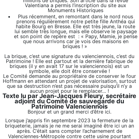
millions de briques. Son article dans la revue
Valentiana a permis l’inscription du site aux
Monuments Historiques
Plus récemment, en remontant dans le nord nous
prenons régulièrement notre petite fille Anthéa qui
habite Bourg en Bresse. Elle est très jeune, la route
lui semble très longue, mais elle observe le paysage
et son point de repère est : « Papy, Mamie, je pense
que nous arrivons car je vois des maisons en
briques ! »
La brique, c’est une signature du valenciennois, c’est du
Patrimoine ! Elle est partout et la dernière fabrique de
briques (il y en avait 17 sur le valenciennois) est un
symbole, elle doit être conservée !
Le Comité demande au propriétaire de conserver le four
Hoffmann en attendant un projet de valorisation, surtout
que sa destruction n’est pas nécessaire puisqu’il n’y a
aucun projet pour le remplacer… !
Texte lu par Jean-Jacques Fleury, secrétaire
adjoint du Comité de sauvegarde du
Patrimoine Valenciennois
Bonjour et un grand merci d’être ici.
Lorsque j’appris fin septembre 2023 la fermeture de la
briqueterie, jamais je ne me serai imaginé être ici un an
après. C’était sans compter l’acharnement de
Valenciennes-Métropole contre cette usine pourtant