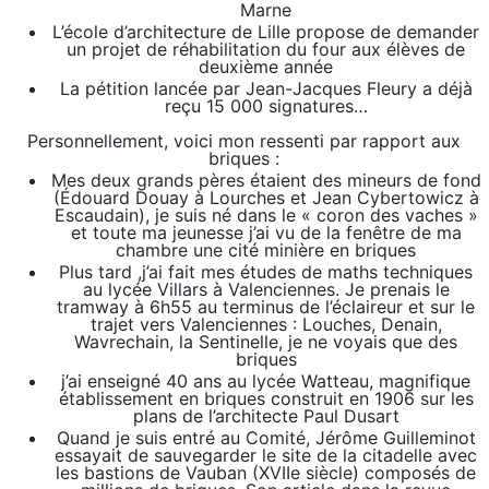
Marne
L’école d’architecture de Lille propose de demander
un projet de réhabilitation du four aux élèves de
deuxième année
La pétition lancée par Jean-Jacques Fleury a déjà
reçu 15 000 signatures…
Personnellement, voici mon ressenti par rapport aux
briques :
Mes deux grands pères étaient des mineurs de fond
(Édouard Douay à Lourches et Jean Cybertowicz à
Escaudain), je suis né dans le « coron des vaches »
et toute ma jeunesse j’ai vu de la fenêtre de ma
chambre une cité minière en briques
Plus tard ,j’ai fait mes études de maths techniques
au lycée Villars à Valenciennes. Je prenais le
tramway à 6h55 au terminus de l’éclaireur et sur le
trajet vers Valenciennes : Louches, Denain,
Wavrechain, la Sentinelle, je ne voyais que des
briques
j’ai enseigné 40 ans au lycée Watteau, magnifique
établissement en briques construit en 1906 sur les
plans de l’architecte Paul Dusart
Quand je suis entré au Comité, Jérôme Guilleminot
essayait de sauvegarder le site de la citadelle avec
les bastions de Vauban (XVIIe siècle) composés de