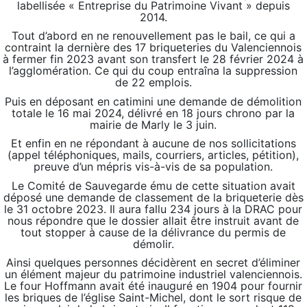
labellisée « Entreprise du Patrimoine Vivant » depuis
2014.
Tout d’abord en ne renouvellement pas le bail, ce qui a
contraint la dernière des 17 briqueteries du Valenciennois
à fermer fin 2023 avant son transfert le 28 février 2024 à
l’agglomération. Ce qui du coup entraîna la suppression
de 22 emplois.
Puis en déposant en catimini une demande de démolition
totale le 16 mai 2024, délivré en 18 jours chrono par la
mairie de Marly le 3 juin.
Et enfin en ne répondant à aucune de nos sollicitations
(appel téléphoniques, mails, courriers, articles, pétition),
preuve d’un mépris vis-à-vis de sa population.
Le Comité de Sauvegarde ému de cette situation avait
déposé une demande de classement de la briqueterie dès
le 31 octobre 2023. Il aura fallu 234 jours à la DRAC pour
nous répondre que le dossier allait être instruit avant de
tout stopper à cause de la délivrance du permis de
démolir.
Ainsi quelques personnes décidèrent en secret d’éliminer
un élément majeur du patrimoine industriel valenciennois.
Le four Hoffmann avait été inauguré en 1904 pour fournir
les briques de l’église Saint-Michel, dont le sort risque de