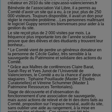
créateur en 2010 du site cspv.asso-valenciennes.fr
Bénévole de l’association Val Libre, il a permis au
Comité d’avoir un site qui a eu, à ce jour, plus de 250
000 visiteurs. Toujours disponible, il avait un don pour
régler le moindre problème…Les personnes maîtrisant
le logiciel Guppy seront les bienvenues pour aider à la
gestion du site.
Le site reçoit plus de 2 000 visites par mois. La
fréquence plus importante lors de l’année scolaire
prouve que des élèves et des étudiants y trouvent leur
bonheur...
* Le Comité vient de perdre un généreux donateur en
la personne de Cécile Gallez, très sensible à la
sauvegarde du Patrimoine et solidaire des actions du
Comité.
* Grâce aux Maîtres de conférences Claire Barat,
Sarah Rey et Yves Junot de l’Université de
Valenciennes, le Comité a eu la chance d’avoir deux
stagiaires : Tiphaine Pouillaude (Master 2 Études
Curatorielles) et Véreine Schummer (Master 1
Patrimoine Ressources Territoriales).
Stage de découverte et d’observation du
fonctionnement d’une association de sauvegarde,
mais aussi actions de relevé et de tri des dons faits au
Comité, proposition sur l’espace muséal, audit du site,
sans oublier une aide au rangement, à la mise en
peinture des plafonds...Ces stages ont été très