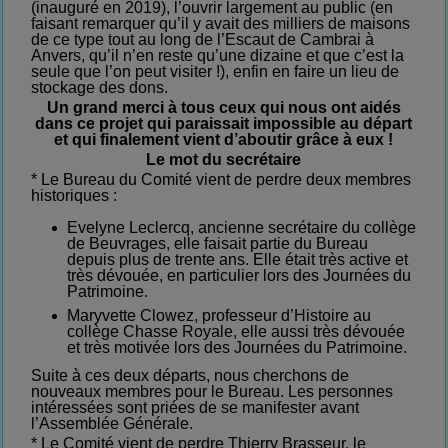
(inauguré en 2019), l’ouvrir largement au
public
(en
faisant remarquer qu’il y avait des milliers de maisons
de ce type
tout au long de l’Escaut
de Cambrai à
Anvers
, qu’il n’en reste qu’une dizaine et que c’est la
seule que l’on peut visiter !),
enfin en faire un lieu de
stockage des dons.
Un grand merci à tous ceux qui nous ont aidés
dans ce projet qui paraissait impossible au départ
et qui finalement vient d’aboutir grâce à eux !
Le mot du secrétaire
* Le Bureau du Comité vient de perdre deux membres
historiques :
Evelyne Leclercq, ancienne secrétaire du collège
de Beuvrages, elle faisait partie du Bureau
depuis plus de trente ans. Elle était très active et
très dévouée, en particulier lors des Journées du
Patrimoine.
Maryvette Clowez, professeur d’Histoire au
collège Chasse Royale, elle aussi très dévouée
et très motivée lors des Journées du Patrimoine.
Suite à ces deux départs, nous cherchons de
nouveaux membres pour le Bureau. Les personnes
intéressées sont priées de se manifester avant
l’Assemblée Générale.
* Le Comité vient de perdre Thierry Brasseur, le