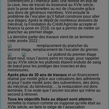
commencent à l’intérieur avec une remise en état de
la cave, lieu de travail du tisserand au XVIe siècle,
puis la pose de tomettes au rez de chaussée grâce
aux dons de généreux membres. Vint ensuite le
problème de l’escalier qu’il fallait construire pour aller
aux étages. Après le dépôt de nombreux dossiers de
mécénat, la Fondation du Crédit Agricole accepte et
finance la pose en 2018, ce qui a permis de mettre un
plancher au premier étage.
La dernière partie des travaux vient de se terminer
cette année 2022 :
remplacement du plancher du
second étage, remplacement de l’escalier du grenier.
Le plafond du premier étage
étant neuf, nous l’avons peint en rouge, pour rappeler
qu’au XVIe siècle les plafonds étaient enduits de sang
de bœuf pour les protéger des insectes et des
moisissures.
Après plus de 30 ans de travaux
et un financement
réalisé par moitié grâce aux cotisations des adhérents
et pour l’autre moitié avec des subventions, des dons,
du mécénat, du bénévolat…, la restauration est donc
terminée. Il ne reste que l’ancien escalier qui mène au
second à rénover.
Tous l
es objectifs
fixés au départ
sont atteints
:
remettre la maison comme on suppose qu’elle était au
XVIe siècle, en faire le siège de l’association