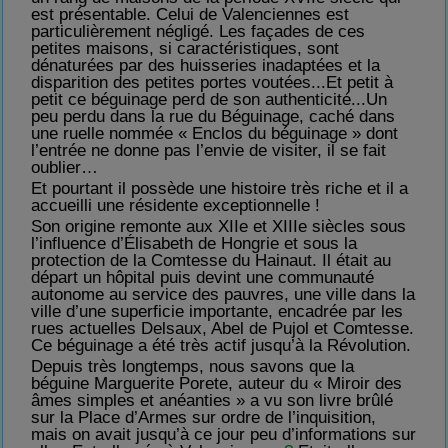
est présentable. Celui de Valenciennes est
particulièrement négligé.
Les façades de c
es
petites maisons, si caractéristiques, sont
dénaturées par des
huisseries
inadaptées et la
disparition des petites portes
voutées
...Et petit à
petit ce béguinage p
e
r
d
de son authenticité...Un
peu perdu dans la
rue du Béguinage, caché dans
une ruelle nommée « Enclos du béguinage » dont
l’entrée ne donne pas l’envie de visiter, il se fait
oublier…
Et pourtant il possède une histoire très riche et il a
accueilli une résidente exceptionnelle !
Son origine remonte aux XIIe et XIIIe siècles sous
l’influence d’Élisabeth de Hongrie et sous la
protection de la Comtesse du Hainaut. Il était au
départ un hôpital puis devint une communauté
autonome au service des pauvres, une ville dans la
ville d’une superficie importante, encadrée par les
rues actuelles Delsaux, Abel de Pujol et Comtesse.
Ce béguinage a été très actif jusqu’à la Révolution.
Depuis très longtemps, nous savons que la
béguine Marguerite Porete, auteur du « Miroir des
âmes simples et anéanties » a vu son livre brûlé
sur la Place d’Armes sur ordre de l’inquisition,
mais on avait jusqu’à ce jour peu d’informations sur