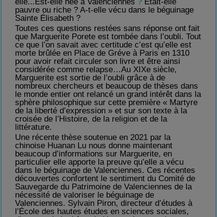
elle...Est-elle née à Valenciennes
?
Etait-elle
pauvre ou riche ? A-t-elle vécu dans le béguinage
Sainte Élisabeth ?
Toutes ces questions restées sans réponse ont fait
que Marguerite Porete est tombée dans l’oubli. Tout
ce que l’on savait avec certitude c’est qu’elle est
morte brûlée en Place de Gréve à Paris en 1310
pour avoir refait circuler son livre et être ainsi
considérée comme relapse…Au XIXe siècle,
Marguerite est sortie de l’oubli grâce à de
nombreux chercheurs et beaucoup de thèses dans
le monde entier ont relancé un grand intérêt dans la
sphère philosophique sur cette première « Martyre
de la liberté d’expression » et sur son texte à la
croisée de l’Histoire, de la religion et de la
littérature.
Une récente thèse soutenue en 2021 par la
chinoise Huanan Lu nous donne maintenant
beaucoup d’informations sur Marguerite, en
particulier elle apporte la preuve qu’elle a vécu
dans le béguinage de Valenciennes. Ces récentes
découvertes confortent le sentiment du Comité de
Sauvegarde du Patrimoine de Valenciennes de la
nécessité de valoriser le béguinage de
Valenciennes. Sylvain Piron, directeur d’études à
l’École des hautes études en sciences sociales,