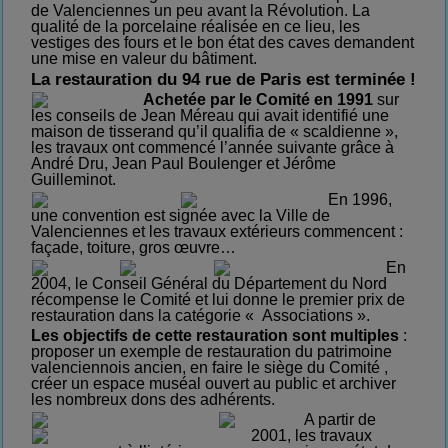
de Valenciennes
un peu avant la Révolution.
La
qualité de la porcelaine réalisée en ce lieu, les
vestiges des fours et le bon état des caves demandent
une mise en valeur du bâtiment.
La restauration du 94 rue de Paris est terminée !
Acheté
e
par le Comité en 1991
sur
les conseils de Jean Méreau qui avait identifié une
maison de tisserand qu’il qualifia de « scaldienne »,
les travaux ont commencé l’année suivante grâce à
André Dru, Jean Paul Boulenger et Jérôme
Guilleminot.
En 1996,
une convention est signée avec la Ville de
Valenciennes et les travaux extérieurs commencent :
façade, toiture, gros œuvre…
En
2004, le Conseil Général du Département du Nord
récompense le Comité et lui donne le premier prix de
restauration dans la catégorie « Associations ».
Les objectifs de cette restauration sont multiples
:
proposer un exemple de restauration du patrimoine
valenciennois ancien, en faire le siège du Comité ,
créer un espace muséal ouvert au public et archiver
les nombreux dons des adhérents.
A partir de
2001, les travaux