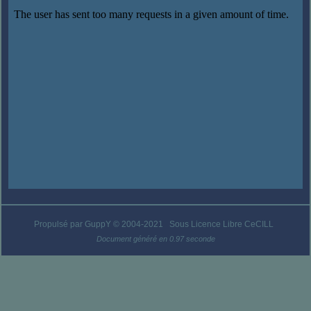
Propulsé par GuppY
© 2004-2021
Sous Licence Libre CeCILL
Document généré en 0.97 seconde