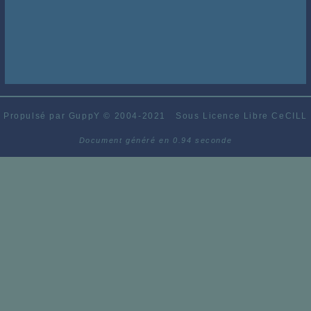
Propulsé par GuppY
© 2004-2021
Sous Licence Libre CeCILL
Document généré en 0.94 seconde