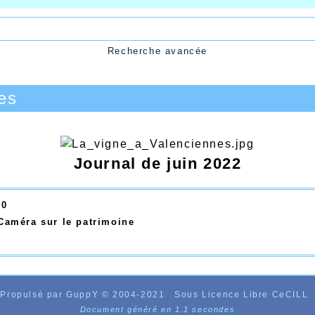
Recherche avancée
es
Journal de juin 2022
50
 Caméra sur le patrimoine
Propulsé par GuppY
© 2004-2021
Sous Licence Libre CeCILL
Document généré en 1.1 secondes