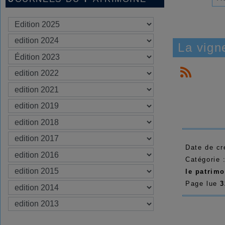
La vign
Date de cr
Catégorie 
le patrim
Page lue
3