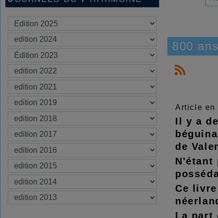
800 ans
Article en
Il y a 
béguina
de Valen
N'étant 
posséda
Ce livre
néerland
La part