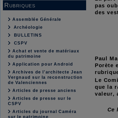
Rubriques
pas oub
des ves
Assemblée Générale
Archéologie
BULLETINS
CSPV
Achat et vente de matériaux
du patrimoine
Paul Ma
Application pour Android
Porète e
rubriqu
Archives de l'architecte Jean
Vergnaud sur la reconstruction
Le Comi
de Valenciennes
que la 
Articles de presse anciens
valeur,
Articles de presse sur le
CSPV
Ce 
Articles du journal Caméra
sur le patrimoine