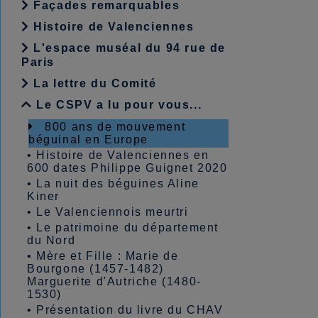
Façades remarquables
Histoire de Valenciennes
L'espace muséal du 94 rue de
Paris
La lettre du Comité
Le CSPV a lu pour vous...
800 ans de mouvement
béguinal en Europe
•
Histoire de Valenciennes en
600 dates Philippe Guignet 2020
•
La nuit des béguines Aline
Kiner
•
Le Valenciennois meurtri
•
Le patrimoine du département
du Nord
•
Mère et Fille : Marie de
Bourgone (1457-1482)
Marguerite d'Autriche (1480-
1530)
•
Présentation du livre du CHAV