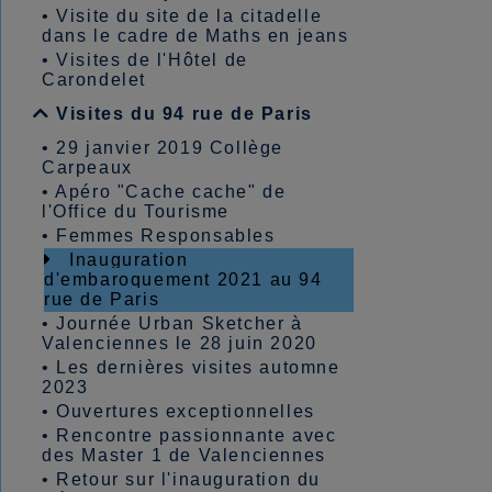
•
Visite du site de la citadelle
dans le cadre de Maths en jeans
•
Visites de l'Hôtel de
Carondelet
Visites du 94 rue de Paris
•
29 janvier 2019 Collège
Carpeaux
•
Apéro "Cache cache" de
l'Office du Tourisme
•
Femmes Responsables
Inauguration
d'embaroquement 2021 au 94
rue de Paris
•
Journée Urban Sketcher à
Valenciennes le 28 juin 2020
•
Les dernières visites automne
2023
•
Ouvertures exceptionnelles
•
Rencontre passionnante avec
des Master 1 de Valenciennes
•
Retour sur l'inauguration du