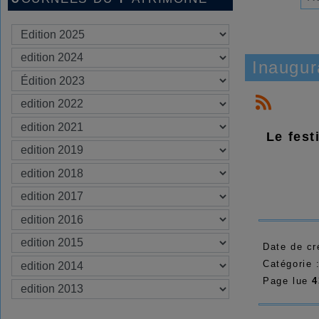
Inaugur
Le fest
Date de cr
Catégorie 
Page lue
4