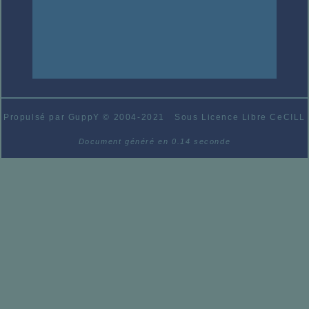
Propulsé par GuppY
© 2004-2021
Sous Licence Libre CeCILL
Document généré en 0.14 seconde