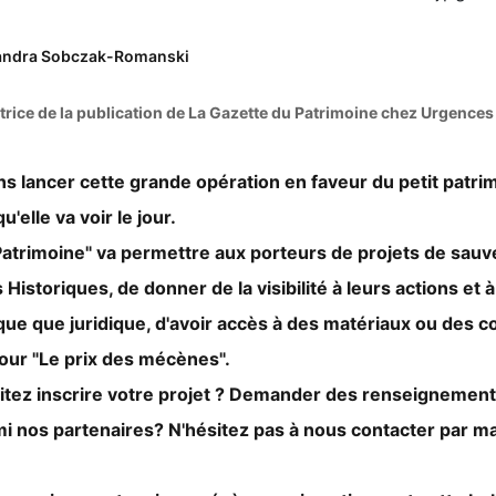
andra Sobczak-Romanski
trice de la publication de La Gazette du Patrimoine chez Urgences
ut est accessible
 jour
s lancer cette grande opération en faveur du petit patrim
'elle va voir le jour.
 Patrimoine" va permettre aux porteurs de projets de sauv
istoriques, de donner de la visibilité à leurs actions et 
que que juridique, d'avoir accès à des matériaux ou des c
our "Le prix des mécènes".
tez inscrire votre projet ? Demander des renseignemen
mi nos partenaires? N'hésitez pas à nous contacter par ma