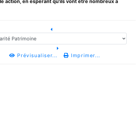
e action, en espérant qu'ils vont être nombreux à
Prévisualiser...
Imprimer...