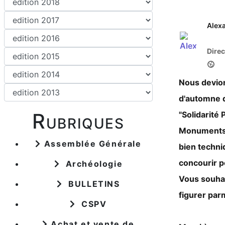
Alex
Direc
Le stat
l y a 1
Nous devion
d'automne qu
Rubriques
"Solidarité
Monuments H
Assemblée Générale
bien techni
concourir p
Archéologie
Vous souhai
BULLETINS
figurer par
CSPV
Achat et vente de