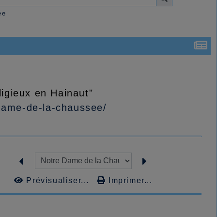
ée
eligieux en Hainaut"
-dame-de-la-chaussee/
Prévisualiser...
Imprimer...