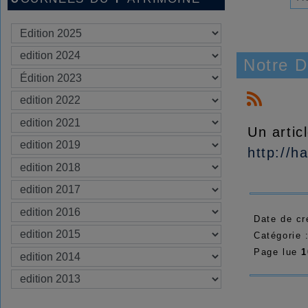
Notre 
Un artic
http://h
Date de cr
Catégorie 
Page lue
1