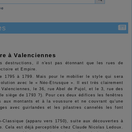
ée
es
ire à Valenciennes
 destructions, il n'est pas étonnant que les rues de
ctoire et Empire.
de 1795 à 1799. Mais pour le mobilier le style qui sera
lution avec le « Néo-Etrusque ». Il est très clairement
Valenciennes, le 36, rue Abel de Pujol, et le 3, rue des
 le siège de 1793 ?). Pour ces deux édifices les fenêtres
us aux montants et à la voussure et ne couvrant qu'une
lèges avec guirlandes et les pilastres cannelés les font
Néo-Classique (apparu vers 1750), suite aux découvertes à
. Cela est déjà perceptible chez Claude Nicolas Ledoux.