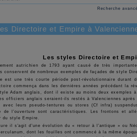
Recherche avanc
les Directoire et Empire à Valencienn
Les styles Directoire et Emp
ement autrichien de 1793 ayant causé de très importantes
s conservent de nombreux exemples de façades de style Dire
re est une très courte période post-révolutionnaire durant 
ctoire commença dans les dernières années précédant la révo
style Adam anglais, dont il existe au moins deux exemples à 
es officiers anglais seraient-ils restés à Valenciennes après
 avec leurs pseudo-tentures ou stores (Cf infra) suspend
ie de l'ouverture sont caractéristiques. Les frontons et al
r du style Empire.
ture il s'agit d'une évolution du « retour à l'antique » ou 
erculanum, dont les fouilles ont commencé à la même époque