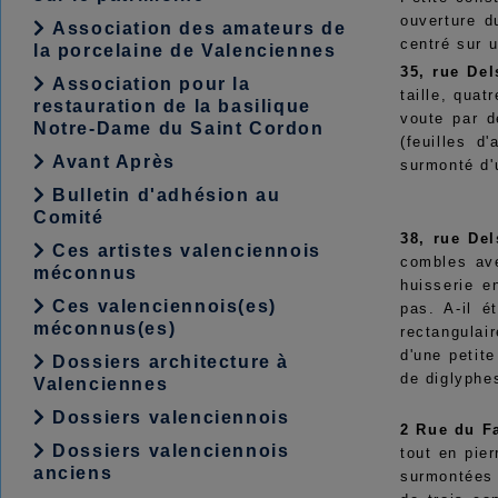
ouverture d
Association des amateurs de
centré sur 
la porcelaine de Valenciennes
35, rue De
Association pour la
taille, qua
restauration de la basilique
voute par d
Notre-Dame du Saint Cordon
(feuilles d
Avant Après
surmonté d'u
Bulletin d'adhésion au
Comité
38, rue De
Ces artistes valenciennois
combles ave
méconnus
huisserie e
Ces valenciennois(es)
pas. A-il é
méconnus(es)
rectangulai
d'une petit
Dossiers architecture à
de diglyphe
Valenciennes
Dossiers valenciennois
2 Rue du F
Dossiers valenciennois
tout en pie
anciens
surmontées 