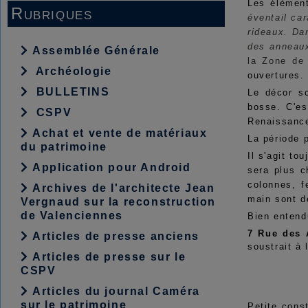
Les élément
Rubriques
éventail ca
rideaux. Dan
des anneaux
Assemblée Générale
la Zone de 
Archéologie
ouvertures. 
BULLETINS
Le décor sc
bosse. C'es
CSPV
Renaissance
Achat et vente de matériaux
La période 
du patrimoine
Il s'agit to
Application pour Android
sera plus c
colonnes, f
Archives de l'architecte Jean
main sont d
Vergnaud sur la reconstruction
de Valenciennes
Bien entend
7 Rue des 
Articles de presse anciens
soustrait à 
Articles de presse sur le
CSPV
Articles du journal Caméra
sur le patrimoine
Petite cons