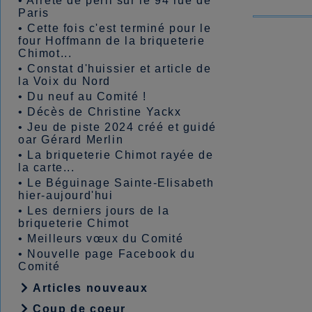
•
Arrêté de péril sur le 94 rue de
Paris
•
Cette fois c'est terminé pour le
four Hoffmann de la briqueterie
Chimot...
•
Constat d'huissier et article de
la Voix du Nord
•
Du neuf au Comité !
•
Décès de Christine Yackx
•
Jeu de piste 2024 créé et guidé
oar Gérard Merlin
•
La briqueterie Chimot rayée de
la carte...
•
Le Béguinage Sainte-Elisabeth
hier-aujourd'hui
•
Les derniers jours de la
briqueterie Chimot
•
Meilleurs vœux du Comité
•
Nouvelle page Facebook du
Comité
Articles nouveaux
Coup de coeur