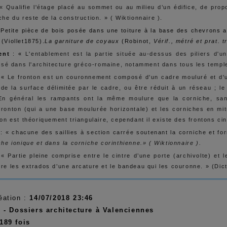
 «
Qualifie l'étage placé au sommet ou au milieu d’un édifice, de pro
che du reste de la construction. » ( Wiktionnaire ).
«
Petite pièce de bois posée dans une toiture à la base des chevrons a
(Viollet1875).
La garniture de coyaux
(Robinot,
Vérif., métré et prat. 
ent
: «
L'entablement est la partie située au-dessus des piliers d'un
lisé dans l'architecture gréco-romaine, notamment dans tous les templ
 «
Le fronton est un couronnement composé d'un cadre mouluré et d'u
 de la surface délimitée par le cadre, ou être réduit à un réseau ; 
En général les rampants ont la même moulure que la corniche, san
fronton (qui a une base moulurée horizontale) et les corniches en mi
ton est théoriquement triangulaire, cependant il existe des frontons cin
: « chacune des saillies à section carrée soutenant la corniche et fo
che ionique et dans la corniche corinthienne.» ( Wiktionnaire ).
« Partie pleine comprise entre le cintre d’une porte (archivolte) et
re les extrados d’une arcature et le bandeau qui les couronne. » (Dict
éation :
14/07/2018 23:46
:
- Dossiers architecture à Valenciennes
189 fois