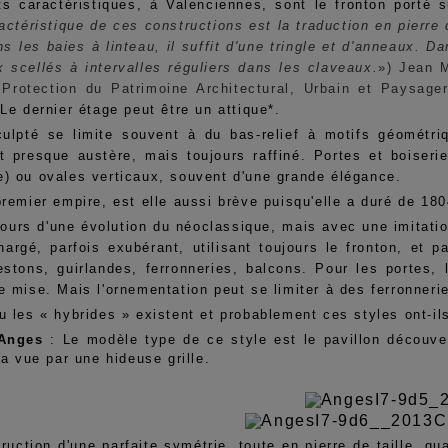
s caractéristiques, à Valenciennes, sont le fronton porté 
ractéristique de ces constructions est la traduction en pierre
s les baies à linteau, il suffit d'une tringle et d'anneaux. D
 scellés à intervalles réguliers dans les claveaux.
») Jean M
Protection du Patrimoine Architectural, Urbain et Paysag
Le dernier étage peut être un attique*.
ulpté se limite souvent à du bas-relief à motifs géométr
t presque austère, mais toujours raffiné. Portes et boiseri
) ou ovales verticaux, souvent d'une grande élégance.
premier empire, est elle aussi brève puisqu'elle a duré de 18
ujours d'une évolution du néoclassique, mais avec une imitatio
hargé, parfois exubérant, utilisant toujours le fronton, et pa
estons, guirlandes, ferronneries, balcons. Pour les portes,
e mise. Mais l'ornementation peut se limiter à des ferronneri
u les « hybrides » existent et probablement ces styles ont-il
Anges
: Le modèle type de ce style est le pavillon découve
la vue par une hideuse grille.
truction d'une parfaite symétrie, toute en pierre de taille,