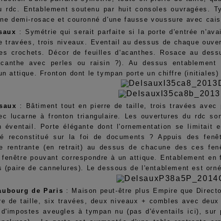
u rdc. Entablement soutenu par huit consoles ouvragées. T
une demi-rosace et couronné d'une fausse voussure avec cai
lsaux
: Symétrie qui serait parfaite si la porte d'entrée n'ava
tre travées, trois niveaux. Eventail au dessus de chaque ouv
es crochets. Décor de feuilles d'acanthes. Rosace au dess
'acanthe avec perles ou raisin ?). Au dessus entablement
n attique. Fronton dont le tympan porte un chiffre (initiales
lsaux
: Bâtiment tout en pierre de taille, trois travées avec
c lucarne à fronton triangulaire. Les ouvertures du rdc so
n éventail. Porte élégante dont l'ornementation se limitait 
té reconstitué sur la foi de documents ? Appuis des fenê
re rentrante (en retrait) au dessus de chacune des ces fe
e fenêtre pouvant correspondre à un attique. Entablement en
s (paire de cannelures). Le dessous de l'entablement est orn
aubourg de Paris
: Maison peut-être plus Empire que Directo
rre de taille, six travées, deux niveaux + combles avec deux 
d'impostes aveugles à tympan nu (pas d'éventails ici), sur 