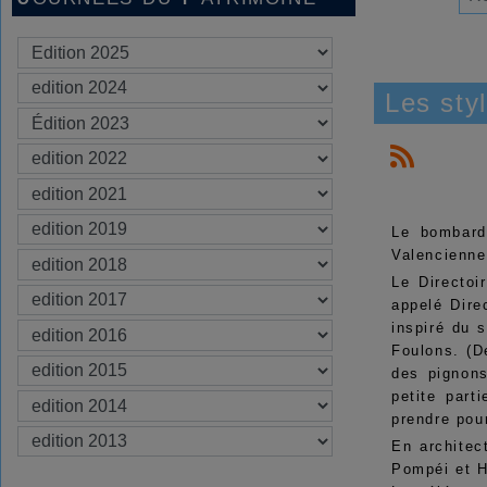
Les sty
Le bombard
Valencienne
Le Directoi
appelé Dire
inspiré du 
Foulons. (D
des pignons
petite part
prendre pou
En architec
Pompéi et H