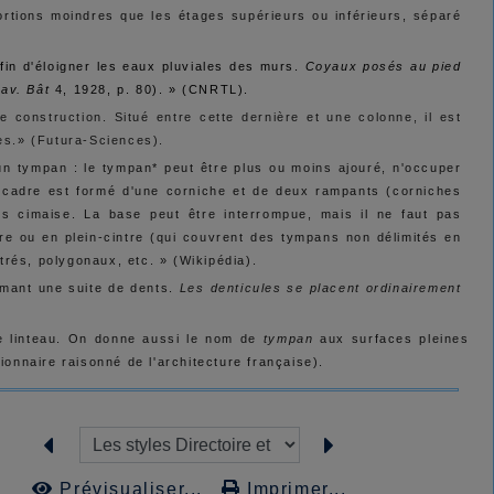
portions moindres que les étages supérieurs ou inférieurs, séparé
fin d'éloigner les eaux pluviales des murs.
Coyaux posés au pied
trav. Bât
4, 1928, p. 80). » (CNRTL).
e construction. Situé entre cette dernière et une colonne, il est
es.» (Futura-Sciences).
n tympan : le tympan* peut être plus ou moins ajouré, n'occuper
le cadre est formé d'une corniche et de deux rampants (corniches
s cimaise. La base peut être interrompue, mais il ne faut pas
tre ou en plein-cintre (qui couvrent des tympans non délimités en
trés, polygonaux, etc. » (Wikipédia).
rmant une suite de dents.
Les denticules se placent ordinairement
 le linteau. On donne aussi le nom de
tympan
aux surfaces pleines
ionnaire raisonné de l'architecture française).
Prévisualiser...
Imprimer...