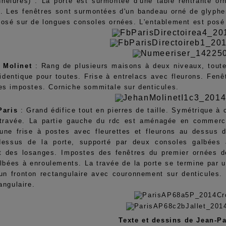
nnelures) . La porte est surmontée d'une table rentrante or
. Les fenêtres sont surmontées d'un bandeau orné de glyphes. 
osé sur de longues consoles ornées. L'entablement est posé 
 Molinet
: Rang de plusieurs maisons à deux niveaux, toutes 
 identique pour toutes. Frise à entrelacs avec fleurons. Fen
es impostes. Corniche sommitale sur denticules.
 Paris
: Grand édifice tout en pierres de taille. Symétrique à
travée. La partie gauche du rdc est aménagée en commerce, 
une frise à postes avec fleurettes et fleurons au dessus d
dessus de la porte, supporté par deux consoles galbées 
t des losanges. Impostes des fenêtres du premier ornées 
lbées à enroulements. La travée de la porte se termine par 
un fronton rectangulaire avec couronnement sur denticules. 
angulaire.
Texte et dessins de Jean-P