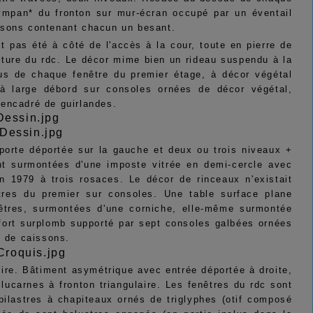
ympan* du fronton sur mur-écran occupé par un éventail
ssons contenant chacun un besant.
it pas été à côté de l'accès à la cour, toute en pierre de
erture du rdc. Le décor mime bien un rideau suspendu à la
us de chaque fenêtre du premier étage, à décor végétal
 à large débord sur consoles ornées de décor végétal,
) encadré de guirlandes.
 porte déportée sur la gauche et deux ou trois niveaux +
nt surmontées d'une imposte vitrée en demi-cercle avec
en 1979 à trois rosaces. Le décor de rinceaux n'existait
tres du premier sur consoles. Une table surface plane
nêtres, surmontées d'une corniche, elle-même surmontée
 fort surplomb supporté par sept consoles galbées ornées
é de caissons.
ire. Bâtiment asymétrique avec entrée déportée à droite,
lucarnes à fronton triangulaire. Les fenêtres du rdc sont
pilastres à chapiteaux ornés de triglyphes (otif composé