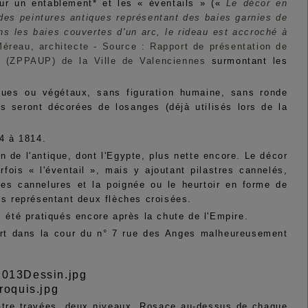
sur un entablement* et les « éventails » («
Le décor en
 des peintures antiques représentant des baies garnies de
ans les baies couvertes d'un arc, le rideau est accroché à
éreau, architecte - Source : Rapport de présentation de
er (ZPPAUP) de la Ville de Valenciennes
surmontant les
iques ou végétaux, sans figuration humaine, sans ronde
es seront décorées de losanges (déjà utilisés lors de la
04 à 1814.
n de l'antique, dont l'Egypte, plus nette encore. Le décor
rfois « l'éventail », mais y ajoutant pilastres cannelés,
 les cannelures et la poignée ou le heurtoir en forme de
es représentant deux flèches croisées.
s été pratiqués encore après la chute de l'Empire.
rt dans la cour du n° 7 rue des Ange
s malheureusement
 quatre travées, deux niveaux. Rosace au-dessus de chaque