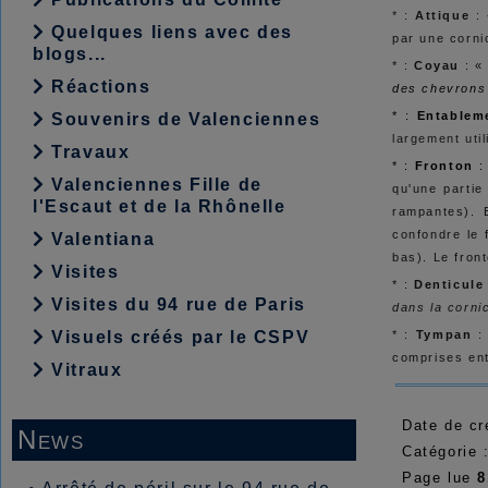
* :
Attique
:
Quelques liens avec des
par une corni
blogs...
* :
Coyau
: 
Réactions
des chevrons
* :
Entablem
Souvenirs de Valenciennes
largement uti
Travaux
* :
Fronton
:
Valenciennes Fille de
qu'une partie
l'Escaut et de la Rhônelle
rampantes). 
confondre le 
Valentiana
bas). Le fron
Visites
* :
Denticule
Visites du 94 rue de Paris
dans la corni
* :
Tympan
: 
Visuels créés par le CSPV
comprises ent
Vitraux
Date de cr
News
Catégorie 
Page lue
8