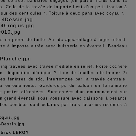
née de sept balustres engagés (en partie inclus dans la
Celle de la travée de la porte l'est d'un petit fronton à
sur des denticules *. Toiture à deux pans avec coyau *.
en pierre de taille. Au rdc appareillage à léger refend.
être à imposte vitrée avec huisserie en éventail. Bandeau
 cinq travées avec travée médiale en relief. Porte cochère
disposition d'origine ? Tore de feuilles (de laurier ?)
es fenêtres du rdc, interrompue par la travée centrale.
à enroulements. Garde-corps du balcon en ferronnerie
de postes affrontées. Surmontées d'un couronnement sur
un grand éventail sous voussure avec caissons à besants
Les combles sont éclairés par trois lucarnes récentes à
atrick LEROY