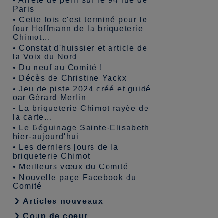
•
Arrêté de péril sur le 94 rue de
Paris
•
Cette fois c'est terminé pour le
four Hoffmann de la briqueterie
Chimot...
•
Constat d'huissier et article de
la Voix du Nord
•
Du neuf au Comité !
•
Décès de Christine Yackx
•
Jeu de piste 2024 créé et guidé
oar Gérard Merlin
•
La briqueterie Chimot rayée de
la carte...
•
Le Béguinage Sainte-Elisabeth
hier-aujourd'hui
•
Les derniers jours de la
briqueterie Chimot
•
Meilleurs vœux du Comité
•
Nouvelle page Facebook du
Comité
Articles nouveaux
Coup de coeur