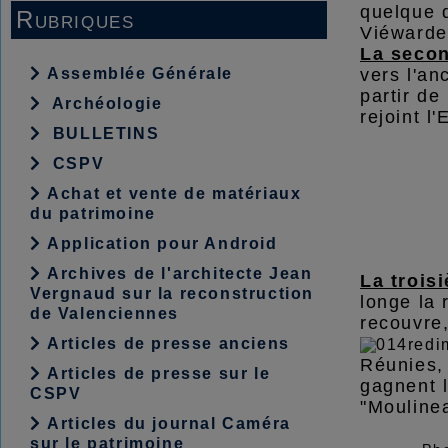
quelque d
Rubriques
Viéwarde,
La secon
vers l'an
Assemblée Générale
partir de
Archéologie
rejoint l
BULLETINS
CSPV
Achat et vente de matériaux
du patrimoine
Application pour Android
Archives de l'architecte Jean
La trois
Vergnaud sur la reconstruction
longe la
de Valenciennes
recouvre,
Articles de presse anciens
Réunies,
Articles de presse sur le
gagnent l
CSPV
"Mouline
Articles du journal Caméra
sur le patrimoine