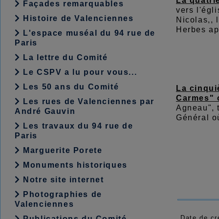
La quatri
Façades remarquables
vers l'égl
Histoire de Valenciennes
Nicolas,, 
Herbes ap
L'espace muséal du 94 rue de
Paris
La lettre du Comité
Le CSPV a lu pour vous...
Les 50 ans du Comité
La cinqui
Carmes" 
Les rues de Valenciennes par
Agneau", t
André Gauvin
Général o
Les travaux du 94 rue de
Paris
Marguerite Porete
Monuments historiques
Notre site internet
Photographies de
Valenciennes
Date de cr
Publications du Comité