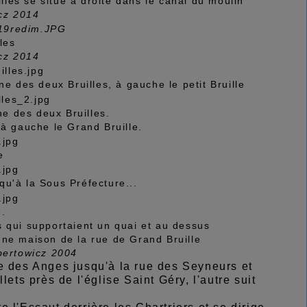
lles se situe à droite dans le canal du moulin
cz 2014
les
cz 2014
e des deux Bruilles, à gauche le petit Bruille
e des deux Bruilles.
, à gauche le Grand Bruille.
e
qu'à la Sous Préfecture...
e.
ès qui supportaient un quai et au dessus
une maison de la rue de Grand Bruille
bertowicz 2004
e des Anges jusqu'à la rue des Seyneurs et
ets près de l'église Saint Géry, l'autre suit