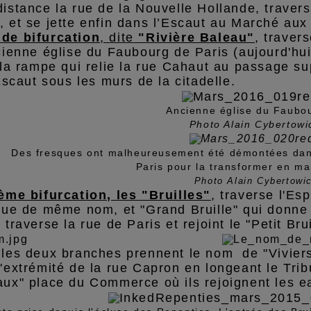
istance la rue de la Nouvelle Hollande, travers
 et se jette enfin dans l’Escaut au Marché aux
de bifurcation
, dite
"Rivière Baleau"
, traver
cienne église du Faubourg de Paris (aujourd'hu
 la rampe qui relie la rue Cahaut au passage sup
'Escaut sous les murs de la citadelle.
Ancienne église du Faubou
Photo Alain Cybertowi
Des fresques ont malheureusement été démontées dan
Paris pour la transformer en ma
Photo Alain Cybertowi
ième bifurcation, les "Bruilles"
, traverse l'Esp
 rue de même nom, et "Grand Bruille" qui donne
 traverse la rue de Paris et rejoint le "Petit Br
 les deux branches prennent le nom de "Viviers
'extrémité de la rue Capron en longeant le Trib
aux" place du Commerce où ils rejoignent les e