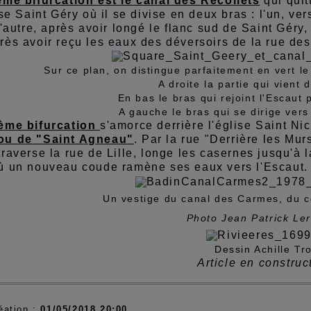
ème bifurcation est le canal des Récollets
qui quit
ise Saint Géry où il se divise en deux bras : l'un, ver
l'autre, après avoir longé le flanc sud de Saint Géry
rès avoir reçu les eaux des déversoirs de la rue de
Sur ce plan, on distingue parfaitement en vert l
A droite la partie qui vient 
En bas le bras qui rejoint l'Escaut 
A gauche le bras qui se dirige ver
ème bifurcation
s'amorce derrière l'église Saint Ni
ou de "Saint Agneau"
. Par la rue "Derrière les Mur
raverse la rue de Lille, longe les casernes jusqu'à la
ù un nouveau coude ramène ses eaux vers l'Escaut.
Un vestige du canal des Carmes, du c
Photo Jean Patrick Le
Dessin Achille Tro
Article en construct
éation :
01/05/2018 20:00