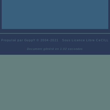
Propulsé par GuppY
© 2004-2021
Sous Licence Libre CeCILL
Document généré en 1.02 secondes