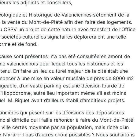
rs les adjoints et conseillers,
ologique et Historique de Valenciennes s’étonnent de la
 la vente du Mont-de-Piété afin d’en faire des logements.
 CSPV un projet de cette nature avec transfert de l’Office
sociétés culturelles signataires déploreraient une telle
orme et de fond.
cause sont présentes n’a pas été consultée en amont de
e valenciennois pour lequel tous les historiens et les
u. En faire un lieu culturel majeur de la cité était une
Renoncer à une mise en valeur muséale de près de 8000 m2
igeable, d’un vaste parking est une décision lourde de
l’Hippodrome, autre lieu important même s’il est moins
 M. Riquet avait d’ailleurs établi d’ambitieux projets.
nancières qui pèsent sur les décisions des dépositaires
si difficile qu’il faille renoncer à faire du Mont-de-Piété
e ville certes moyenne par sa population, mais riche d’un
? N’y-a-t-il pas d’autres choix possibles ? Nous souhaitons