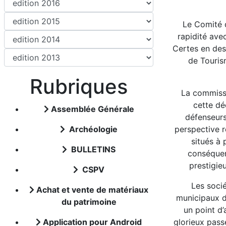
Le Comité d
rapidité ave
Certes en des
de Tourism
Rubriques
La commissi
cette dé
Assemblée Générale
défenseurs
Archéologie
perspective 
situés à 
BULLETINS
conséquen
prestigie
CSPV
Les socié
Achat et vente de matériaux
municipaux du
du patrimoine
un point d’
Application pour Android
glorieux pass