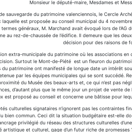
Monsieur le député-maire, Mesdames et Messieu
e sauvegarde du patrimoine valenciennois, le Cercle Arché
c laquelle est proposée au conseil municipal du 4 novembre
 termes généraux, M. Marchand avait évoqué lors de l’AG du
e au rez-de-chaussée de l’édifice. Il demeure que les deux 
décision pour des raisons de f
on extra-municipale du patrimoine où les associations en 
cision. Surtout le Mont-de-Piété est un fleuron du patrimoin
 du patrimoine ont manifesté de longue date un intérêt souten
retenue par les équipes municipales qui se sont succédé. 
proximité du Musée des beaux-arts et, ce qui n’est pas négl
ces, d’autant plus que le même jour un projet de vente de 
ux est proposé au conseil et concerne une bâtisse pour lequel
tés culturelles signataires n’ignorent pas les contraintes fi
 bien commun. Ceci dit la situation budgétaire est-elle donc 
ancrage privilégié du réseau des structures culturelles d’un
é artistique et culturel, gage d’un futur riche de promesses 