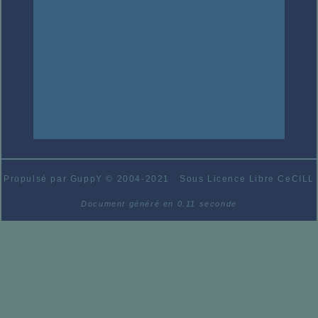
Propulsé par GuppY
© 2004-2021
Sous Licence Libre CeCILL
Document généré en 0.11 seconde