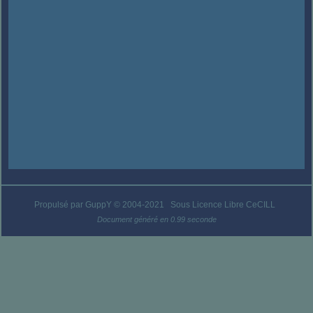
Propulsé par GuppY
© 2004-2021
Sous Licence Libre CeCILL
Document généré en 0.99 seconde