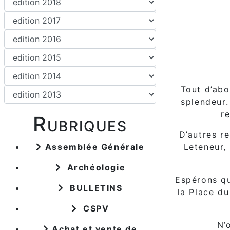
Tout d’abo
splendeur.
r
Rubriques
D’autres r
Assemblée Générale
Leteneur,
Archéologie
Espérons qu
BULLETINS
la Place du
CSPV
N’
Achat et vente de