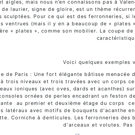
 et aigles, mais nous n’en connaissons pas à Valen
s de laurier, signe de gloire, est un thème récurre
s sculptées. Pour ce qui est des ferronneries, si l
ventrues (mais il y en a beaucoup de « plates »
ère « plates », comme son mobilier. La coupe de
caractéristiqu
Voici quelques exemples v
ue de Paris : Une fort élégante bâtisse menacée d
e à trois niveaux et trois travées avec un corps ce
eaux ioniques (avec oves, dards et acanthes) su
consoles ornées de perles encadrant un feston de
rante au premier et deuxième étage du corps cent
s latéraux avec motifs de bouquets d'acanthe en
ette. Corniche à denticules. Les ferronneries des
d'arceaux et volutes. Pas 