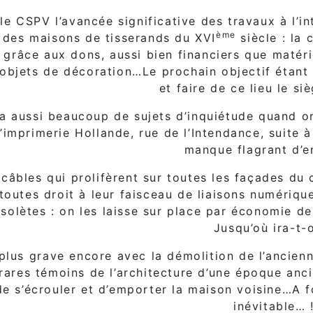
le CSPV l’avancée significative des travaux à l’i
ème
 des maisons de tisserands du XVI
siècle : la
 grâce aux dons, aussi bien financiers que matéri
 objets de décoration…Le prochain objectif étant
et faire de ce lieu le s
 a aussi beaucoup de sujets d’inquiétude quand o
imprimerie Hollande, rue de l’Intendance, suite à 
manque flagrant d’en
 câbles qui prolifèrent sur toutes les façades du c
 toutes droit à leur faisceau de liaisons numériqu
solètes : on les laisse sur place par économie d
Jusqu’où ira-t-
 plus grave encore avec la démolition de l’ancienn
 rares témoins de l’architecture d’une époque anc
e s’écrouler et d’emporter la maison voisine…A fo
inévitable… 