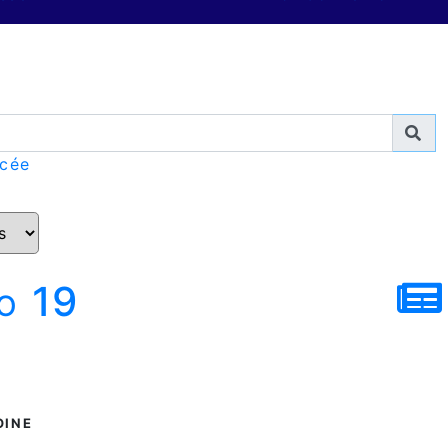
ncée
o 19
OINE