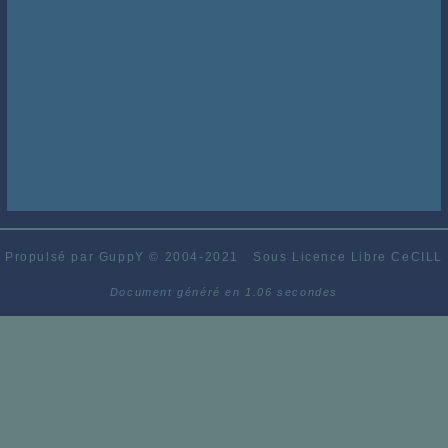
Propulsé par GuppY
© 2004-2021
Sous Licence Libre CeCILL
Document généré en 1.06 secondes