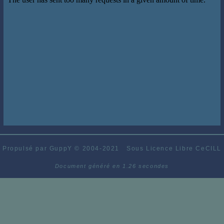
Propulsé par GuppY
© 2004-2021
Sous Licence Libre CeCILL
Document généré en 1.26 secondes