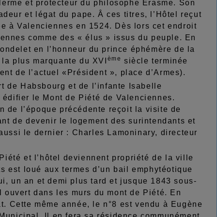
lerme et protecteur du philosophe Erasme. Son
eur et légat du pape. Â ces titres, l’Hôtel reçut
rée à Valenciennes en 1524. Dès lors cet endroit
ciennes comme des « élus » issus du peuple. En
rondelet en l’honneur du prince éphémère de la
ème
e la plus marquante du XVI
siècle terminée
ent de l’actuel «Président », place d’Armes).
t de Habsbourg et de l’infante Isabelle
 édifier le Mont de Piété de Valenciennes.
 de l’époque précédente reçoit la visite de
vant de devenir le logement des surintendants et
aussi le dernier : Charles Lamoninary, directeur
été et l’hôtel deviennent propriété de la ville
s est loué aux termes d’un bail emphytéotique
 un an et demi plus tard et jusque 1843 sous-
al ouvert dans les murs du mont de Piété. En
tat. Cette même année, le n°8 est vendu à Eugène
 Municipal. Il en fera sa résidence communément