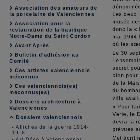
dénommée «
Association des amateurs de
la porcelaine de Valenciennes
Les deux i
musée des 
Association pour la
donc la « 
restauration de la basilique
Notre-Dame du Saint Cordon
mai 1944 l
où les sœu
Avant Après
Le 30 sept
Bulletin d'adhésion au
l’ensemble
Comité
secret po
Ces artistes valenciennois
bien pour 
méconnus
de la Mais
Ces valenciennois(es)
du bombar
méconnus(es)
ville avai
Dossiers architecture à
« Pour fai
Valenciennes
Verte, le
Dossiers valenciennois
devra fair
•
Affiches de la guerre 1914-
prévues a
1918
Cet écrit 
•
Art-Déco à Valenciennes