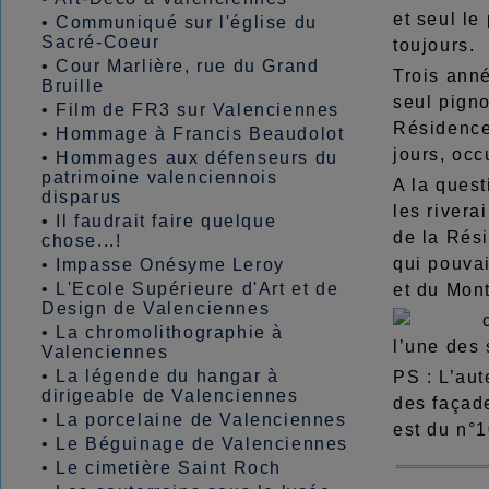
et seul le
•
Communiqué sur l'église du
Sacré-Coeur
toujours.
•
Cour Marlière, rue du Grand
Trois anné
Bruille
seul pign
•
Film de FR3 sur Valenciennes
Résidence
•
Hommage à Francis Beaudolot
jours, oc
•
Hommages aux défenseurs du
patrimoine valenciennois
A la quest
disparus
les rivera
•
Il faudrait faire quelque
de la Rési
chose...!
qui pouvai
•
Impasse Onésyme Leroy
•
L'Ecole Supérieure d'Art et de
et du Mon
Design de Valenciennes
•
La chromolithographie à
l’une des 
Valenciennes
•
La légende du hangar à
PS : L’aut
dirigeable de Valenciennes
des façad
•
La porcelaine de Valenciennes
est du n°1
•
Le Béguinage de Valenciennes
•
Le cimetière Saint Roch