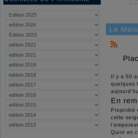
La Mais
Plac
Il y a 50 
quelques l
aujourd’hu
En remo
Propriété 
cette sei
l'empereu
Quint en 