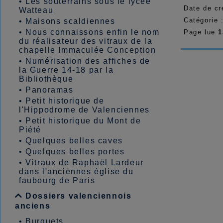
•
Les souterrains sous le lycée
Date de cr
Watteau
Catégorie 
•
Maisons scaldiennes
•
Nous connaissons enfin le nom
Page lue
1
du réalisateur des vitraux de la
chapelle Immaculée Conception
•
Numérisation des affiches de
la Guerre 14-18 par la
Bibliothèque
•
Panoramas
•
Petit historique de
l'Hippodrome de Valenciennes
•
Petit historique du Mont de
Piété
•
Quelques belles caves
•
Quelques belles portes
•
Vitraux de Raphaël Lardeur
dans l'anciennes église du
faubourg de Paris
Dossiers valenciennois
anciens
•
Burguets