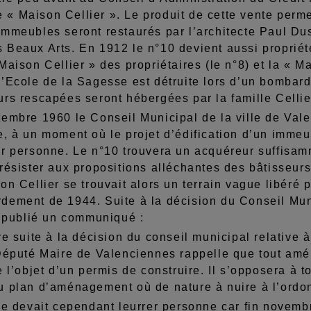
 Maison Cellier ». Le produit de cette vente permet
mmeubles seront restaurés par l’architecte Paul Dus
Beaux Arts. En 1912 le n°10 devient aussi propriété 
Maison Cellier » des propriétaires (le n°8) et la « Ma
’Ecole de la Sagesse est détruite lors d’un bombard
rs rescapées seront hébergées par la famille Cellier
embre 1960 le Conseil Municipal de la ville de Valen
, à un moment où le projet d’édification d’un immeu
ur personne. Le n°10 trouvera un acquéreur suffisam
résister aux propositions alléchantes des bâtisseurs
on Cellier se trouvait alors un terrain vague libéré 
dement de 1944. Suite à la décision du Conseil Muni
t publié un communiqué :
re suite à la décision du conseil municipal relative 
 Député Maire de Valenciennes rappelle que tout am
e l’objet d’un permis de construire. Il s’opposera à 
u plan d’aménagement où de nature à nuire à l’ordo
ne devait cependant leurrer personne car fin novemb