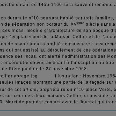
 porche datant de 1455-1460 sera sauvé et remonté a
es durant le n°10 pourtant habité par trois familles,
ème
on de séparation non porteur du XV
siècle sans a
 des Incas, modèle d’architecture de son époque d’e
cupe l’emplacement de la Maison Cellier et de l’anc
ion de savoir à qui a profité ce massacre : assurémen
ins qui ont assisté au déroulement de ces opération
dence des Incas, ont alerté l’administration des Mo
t encore être sauvé, amenant à l’inscription au tit
t de Piété publiée le 27 novembre 1968.
Illustration : Novembre 1964
seules images montrant une partie de la façade sur c
eur de cet article, propriétaire du n°10 place Verte,
es sur cour des deux maisons Cellier, si possible, 
0. Merci de prendre contact avec le Journal qui tran