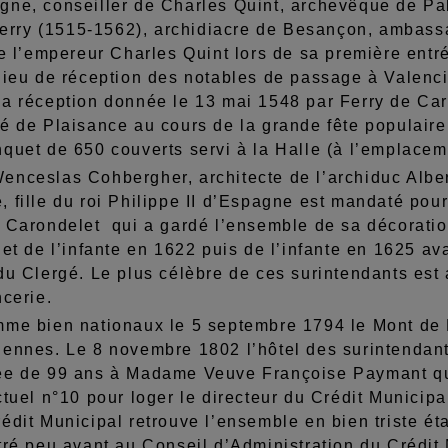
gne, conseiller de Charles Quint, archevêque de Pa
 Ferry (1515-1562), archidiacre de Besançon, ambassad
de l’empereur Charles Quint lors de sa première ent
 lieu de réception des notables de passage à Valen
la réception donnée le 13 mai 1548 par Ferry de Ca
té de Plaisance au cours de la grande fête populair
quet de 650 couverts servi à la Halle (à l’emplacem
nceslas Cohbergher, architecte de l’archiduc Alber
 fille du roi Philippe II d’Espagne est mandaté pour
 Carondelet qui a gardé l’ensemble de sa décoration
 et de l’infante en 1622 puis de l’infante en 1625 a
du Clergé. Le plus célèbre de ces surintendants est 
ncerie.
me bien nationaux le 5 septembre 1794 le Mont de Pi
iennes. Le 8 novembre 1802 l’hôtel des surintendant
ée de 99 ans à Madame Veuve Françoise Paymant qui,
ctuel n°10 pour loger le directeur du Crédit Municip
édit Municipal retrouve l’ensemble en bien triste é
tré peu avant au Conseil d’Administration du Crédit