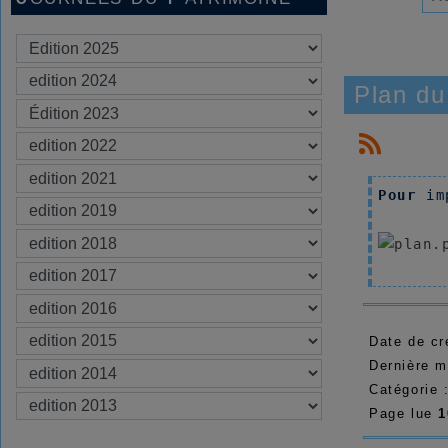
Plan du
Pour
 im
Date de cr
Dernière m
Catégorie 
Page lue
1