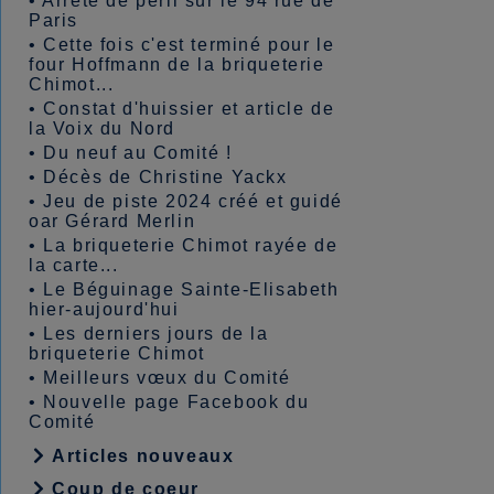
•
Arrêté de péril sur le 94 rue de
Paris
•
Cette fois c'est terminé pour le
four Hoffmann de la briqueterie
Chimot...
•
Constat d'huissier et article de
la Voix du Nord
•
Du neuf au Comité !
•
Décès de Christine Yackx
•
Jeu de piste 2024 créé et guidé
oar Gérard Merlin
•
La briqueterie Chimot rayée de
la carte...
•
Le Béguinage Sainte-Elisabeth
hier-aujourd'hui
•
Les derniers jours de la
briqueterie Chimot
•
Meilleurs vœux du Comité
•
Nouvelle page Facebook du
Comité
Articles nouveaux
Coup de coeur