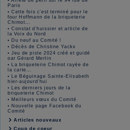
•
Arrêté de péril sur le 94 rue de
Paris
•
Cette fois c'est terminé pour le
four Hoffmann de la briqueterie
Chimot...
•
Constat d'huissier et article de
la Voix du Nord
•
Du neuf au Comité !
•
Décès de Christine Yackx
•
Jeu de piste 2024 créé et guidé
oar Gérard Merlin
•
La briqueterie Chimot rayée de
la carte...
•
Le Béguinage Sainte-Elisabeth
hier-aujourd'hui
•
Les derniers jours de la
briqueterie Chimot
•
Meilleurs vœux du Comité
•
Nouvelle page Facebook du
Comité
Articles nouveaux
Coup de coeur