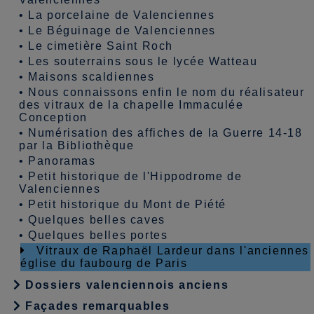
•
La porcelaine de Valenciennes
•
Le Béguinage de Valenciennes
•
Le cimetière Saint Roch
•
Les souterrains sous le lycée Watteau
•
Maisons scaldiennes
•
Nous connaissons enfin le nom du réalisateur
des vitraux de la chapelle Immaculée
Conception
•
Numérisation des affiches de la Guerre 14-18
par la Bibliothèque
•
Panoramas
•
Petit historique de l'Hippodrome de
Valenciennes
•
Petit historique du Mont de Piété
•
Quelques belles caves
•
Quelques belles portes
Vitraux de Raphaël Lardeur dans l'anciennes
église du faubourg de Paris
Dossiers valenciennois anciens
Façades remarquables