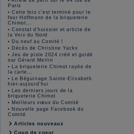
•
Arrêté de péril sur le 94 rue de
Paris
•
Cette fois c'est terminé pour le
four Hoffmann de la briqueterie
Chimot...
•
Constat d'huissier et article de
la Voix du Nord
•
Du neuf au Comité !
•
Décès de Christine Yackx
•
Jeu de piste 2024 créé et guidé
oar Gérard Merlin
•
La briqueterie Chimot rayée de
la carte...
•
Le Béguinage Sainte-Elisabeth
hier-aujourd'hui
•
Les derniers jours de la
briqueterie Chimot
•
Meilleurs vœux du Comité
•
Nouvelle page Facebook du
Comité
Articles nouveaux
Coup de coeur