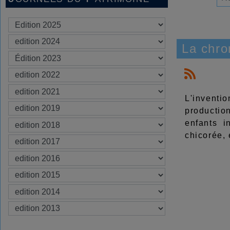
La chro
L'inventi
productio
enfants i
chicorée, 