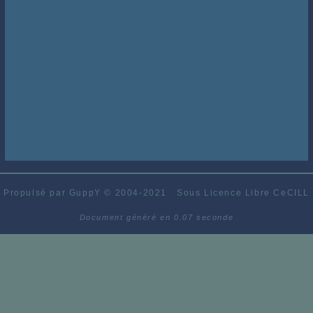
Propulsé par GuppY
© 2004-2021
Sous Licence Libre CeCILL
Document généré en 0.07 seconde